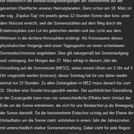
nur theoretisch die Beobachtungsbedingungen am Sternhimmel auf der
gesamten Oberfläche unseres Heimatplaneten. Denn schon am 18. März ist
der sog. „Equilux-Tag“ mit jeweils genau 12 Stunden Sonne über bzw. unter
dem Horizont erreicht, weil die Sonnenstrahlen auf dem Weg durch die
Erdatmosphäre zum Lot hin gebrochen werden und das Licht aus dem
Weltraum in die dichtere Atmosphäre eindringt. Als Konsequenz dieses
physikalischen Vorgangs wird unser Tagesgestirn um einen scheinbaren
Sonnendurchmesser angehoben. Dies gilt naturgemäß bei Sonnenaufgang
und -untergang. Am Morgen des 27. März erfolgt in diesem Jahr die
Umstellung auf die Sommerzeit (MESZ), wobei unsere Uhren um 2 Uhr auf 3
Uhr vorgestellt werden (müssen); dieser Sonntag hat für uns daher wieder
einmal nur 23 Stunden. Zu allen Zeitangaben in MEZ muss danach bis zum
31. Oktober eine Stunde hinzugezählt werden. Der ausführlichen Darstellung
in der Zusatzgrafik kann man vier unterschiedliche Effekte beim Umlauf der
Erde um die Sonne entnehmen, die sich für uns Beobachter ja als Bewegung
der Sonne darstellt. Da die festorientierte Erdachse schräg auf der Ebene der
Umlaufbahn um die Sonne steht, entstehen in einem Jahr die Jahreszeiten
mit unterschiedlich starker Sonneneinstrahlung. Dabei steht für jede Region