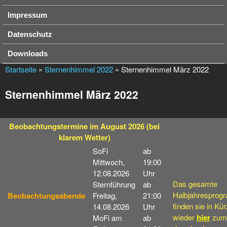
Impressum
Datenschutz
Downloads
Startseite
»
Sternenhimmel 2022
» Sternenhimmel März 2022
Sternenhimmel März 2022
Beobachtungstermine
im August 2026
(bei
klarem Wetter)
SoFi
ab
Mittwoch,
19:00
12.08.2026
Uhr
Das gesamte
Sternführung
ab
Halbjahresprog
Beobachtungsabende
Freitag,
21:00
finden sie in Kü
14.08.2026
Uhr
wieder
hier
zum
MoFi am
ab