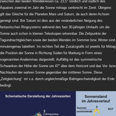
zwischen den beiden Wendekreisen ca. 23,5° nördlich und südlich des
Äquators zweimal im Jahr die Sonne mittags senkrecht im Zenit. Übrigens
gilt das Gleiche für die Planeten Mars und Saturn, da auch deren Achsen
geneigt sind. Bei Saturn ist dies aus der veränderlichen Neigung des
fantastischen Ringsystems während des fast 30-jährigen Umlaufs um die
Sonne auch schon in kleinen Teleskopen erkennbar. Die Zeitpunkte der
Tagundnachtgleichen sowie der beiden Wenden im Sommer bzw. Winter sind
minutengenau tabelliert. Im rechten Teil der Zusatzgrafik ist jeweils für Mittag
die Position der Sonne in Richtung Süden für Marburg in Form eines
sogenannten Analemmas dargestellt. Auffällig ist das symmetrische
Schwanken der Höhe der Sonne um 47° über dem Horizont und das Vor- bzw.
Nachlaufen der wahren Sonne gegenüber der mittleren Sonne. Diese
„Zeitgleichung“ ist v.a. durch ungleichmäßige Bahngeschwindigkeit der Erde
bedingt.