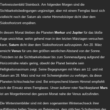
Tierkreissternbild Steinbock. Am folgenden Morgen sind die
Sichtbarkeitsbedingungen ungünstiger, aber mit einem Fernglas lässt sich
vielleicht noch der Saturn als vierter Himmelskörper dicht über dem
Südosthorizont erspähen.
In diesem Monat bleiben die Planeten
Merkur
und
Jupiter
für das bloße
Auge unsichtbar, wohin gehend man in den letzten Märztagen versuchen
kann,
Saturn
dicht über dem Südosthorizont aufzuspüren. Am 20. März
erreicht
Venus
für uns den größten westlichen Abstand von der Sonne.
Trotzdem ist die Sichtbarkeitsdauer bis zum Sonnenaufgang aufgrund der
Horizontnähe relativ gering, obwohl der Planet beinahe sein
Helligkeitsmaximum zeigt.
Seine Begegnungen
mit Mars am 12. und mit
Saturn am 28. März sind nur mit Schwierigkeiten zu verfolgen, da diese
Planeten lichtschwächer sind. Bei entsprechend klarem Himmel empfiehlt
sich der Einsatz eines Fernglases. Unser äußerer roter Nachbarplanet
Mars
ist am Morgenhimmel den ganzen Monat nahe der Venus aufzufinden.
Die Wintersternbilder sind mit dem sogenannten Wintersechseck ihrer
auffälligsten hellen Sterne um Beteigeuze, dem rötlichen Schulterstern des