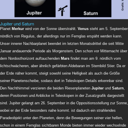
Jupiter und Saturn
Planet
Merkur
wird von der Sonne überstrahlt.
Venus
steht am 5. September
nördlich von Regulus, der allerdings nur im Fernglas erspäht werden kann.
Unser innerer Nachbarplanet beendet im letzten Monatsdrittel die seit Mitte
Januar andauernde Periode als Morgenstern. Den schon vor Mitternacht über
dem Nordosthorizont auftauchenden
Mars
findet man am 9. nördlich vom
lichtschwächeren, aber ähnlich gefärbten Aldebaran im Sternbild Stier. Da er
der Erde näher kommt, steigt sowohl seine Helligkeit als auch die Größe
seiner Planetenscheibe, sodass dort in Teleskopen Details erkennbar sind.
Den Nachthimmel verzieren die beiden Riesenplaneten
Jupiter
und
Saturn
,
deren Positionen und Anblicke in Teleskopen in der Zusatzgrafik dargestellt
sind. Jupiter gelangt am 26. September in die Oppositionsstellung zur Sonne,
wobei er der Erde besonders nahe kommt. ist dadurch ein strahlendes
Paradeobjekt unter den Planeten, denn die Bewegungen seiner vier hellen,
schon in einem Fernglas sichtbaren Monde bieten immer wieder wechselnde