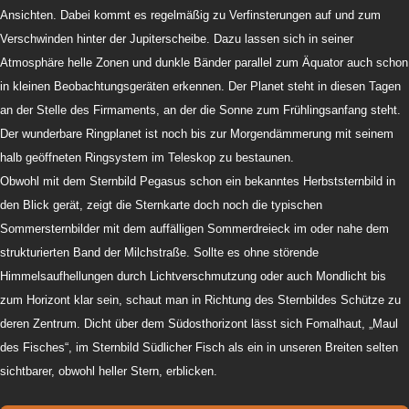
Ansichten. Dabei kommt es regelmäßig zu Verfinsterungen auf und zum
Verschwinden hinter der Jupiterscheibe. Dazu lassen sich in seiner
Atmosphäre helle Zonen und dunkle Bänder parallel zum Äquator auch schon
in kleinen Beobachtungsgeräten erkennen. Der Planet steht in diesen Tagen
an der Stelle des Firmaments, an der die Sonne zum Frühlingsanfang steht.
Der wunderbare Ringplanet ist noch bis zur Morgendämmerung mit seinem
halb geöffneten Ringsystem im Teleskop zu bestaunen.
Obwohl mit dem Sternbild Pegasus schon ein bekanntes Herbststernbild in
den Blick gerät, zeigt die Sternkarte doch noch die typischen
Sommersternbilder mit dem auffälligen Sommerdreieck im oder nahe dem
strukturierten Band der Milchstraße. Sollte es ohne störende
Himmelsaufhellungen durch Lichtverschmutzung oder auch Mondlicht bis
zum Horizont klar sein, schaut man in Richtung des Sternbildes Schütze zu
deren Zentrum. Dicht über dem Südosthorizont lässt sich Fomalhaut, „Maul
des Fisches“, im Sternbild Südlicher Fisch als ein in unseren Breiten selten
sichtbarer, obwohl heller Stern, erblicken.