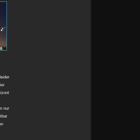
eider
ier
izont
n nur
tbar
un