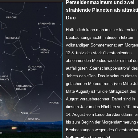
Perseidenmaxim
um und zwei
strahlende Planeten als attrakt
Duo
Hoffentlich kann man in einer klaren lau
Beobachtungsnacht in diesem letzten
vollständigen Sommermonat am Morgen
12.8. trotz des stark überstrahlenden
abnehmenden Mondes wieder einmal de
auffälligsten „Sternschnuppenstrom“ des
Jahres genießen. Das Maximum dieses b
gefächerten Meteorstroms (von Mitte Jul
Mitte August) ist für die Mittagszeit des 
August vorausberechnet. Dabei sind in
diesem Jahr in den Nächten vom 10. bi
14. August vom Ende der Abenddämme
bis zum Beginn der Morgendämmerung 
Beobachtungen wegen des überstrahlen
Vollmonds
stark gestört.