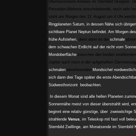
Überriesenstern Antares im Sternbild Skorpion. D
Perseiden-Meteore einschränkende, noch sehr h
steht am Morgen des 12. August um 4 Uhr westl
Ringplaneten Saturn, in dessen Nähe sich übrigen
sichtbare Planet Neptun befindet. Am Morgen des
frühe Aufstehen,
denn dann ist die
schmale
abneh
dem schwachen Erdlicht auf der nicht vom Sonnen
Mondoberfläche
zwischen den beiden strahlende
Jupiter auch noch in der aufgehellten Dämmerung
schmalen
abnehmenden
Mondsichel nordwestlich
sich dann drei Tage später die erste Abendsichtb
Südwesthorizont beobachten.
In diesem Monat sind alle hellen Planeten zumind
Sonnennähe meist von dieser überstrahlt wird, 
beginnt eine relativ günstige, über zweiwöchige
strahlende
Venus
, im Teleskop mit fast voll bel
Sternbild Zwillinge, am Monatsende im Sternbild