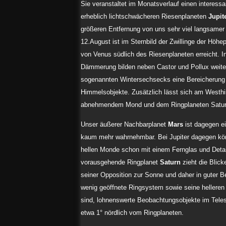
Sie veranstaltet im Monatsverlauf einen interess
erheblich lichtschwächeren Riesenplaneten
Jupit
größeren Entfernung von uns sehr viel langsame
12.August ist im Sternbild der Zwillinge der Höh
von Venus südlich des Riesenplaneten erreicht. I
Dämmerung bilden neben Castor und Pollux weiter
sogenannten Wintersechsecks eine Bereicherung d
Himmelsobjekte. Zusätzlich lässt sich am West
abnehmendem Mond und dem Ringplaneten Satur
Unser äußerer Nachbarplanet
Mars
ist dagegen e
kaum mehr wahrnehmbar. Bei Jupiter dagegen kö
hellen Monde schon mit einem Fernglas und Detai
vorausgehende Ringplanet
Saturn
zieht die Blick
seiner Opposition zur Sonne und daher in guter 
wenig geöffnete Ringsystem sowie seine helleren
sind, lohnenswerte Beobachtungsobjekte im Tele
etwa 1° nördlich vom Ringplaneten.