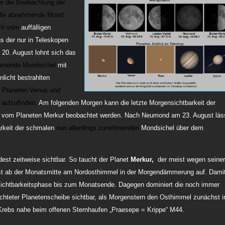
er die Beobachtung der
elle abnehmende Mond
ich vom
auffälligen
s der nur in Teleskopen
 20. August lohnt sich das
mende Mondsichel
mit
licht bestrahlten
n Planeten Venus und
 aufzufinden.
Am folgenden Morgen kann die letzte Morgensichtbarkeit der
 vom Planeten Merkur beobachtet werden. Nach Neumond am 23. August läs
arkeit der schmalen
nun allerdings zunehmenden
Mondsichel über dem
est zeitweise sichtbar. So
taucht der Planet
Merkur,
der meist wegen seiner
erst ab der Monatsmitte am Nordosthimmel in der Morgendämmerung auf. Dami
 Sichtbarkeitsphase bis zum Monatsende. Dagegen dominiert die noch immer
euchteter Planetenscheibe sichtbar, als Morgenstern den Osthimmel zunächst 
 Krebs nahe beim offenen Sternhaufen „Praesepe = Krippe“ M44.