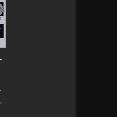
st
t
im