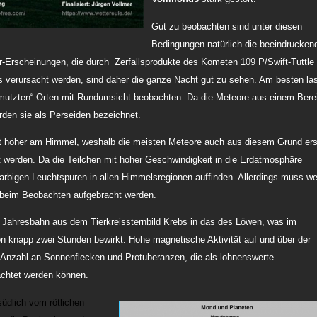
Gut zu beobachten sind unter diesen
Bedingungen natürlich die beeindrucken
or-Erscheinungen, die durch Zerfallsprodukte des Kometen 109 P/Swift-Tuttle
s verursacht werden, sind daher die ganze Nacht gut zu sehen. Am besten la
chmutzten“ Orten mit Rundumsicht beobachten. Da die Meteore aus einem Bere
den sie als Perseiden bezeichnet.
ht höher am Himmel, weshalb die meisten Meteore auch aus diesem Grund ers
werden. Da die Teilchen mit hoher Geschwindigkeit in die Erdatmosphäre
 farbigen Leuchtspuren in allen Himmelsregionen auffinden. Allerdings muss w
d beim Beobachten aufgebracht werden.
 Jahresbahn aus dem Tierkreissternbild Krebs in das des Löwen, was im
n knapp zwei Stunden bewirkt. Hohe magnetische Aktivität auf und über der
e Anzahl an Sonnenflecken und Protuberanzen, die als lohnenswerte
chtet werden können.
üdlich vom rötlichen