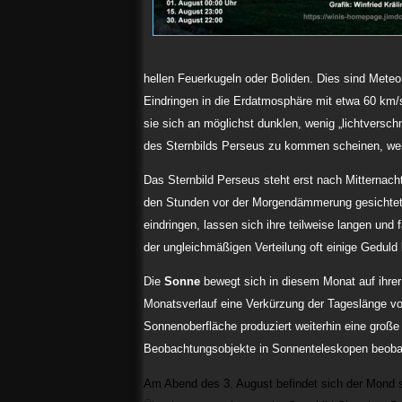
hellen Feuerkugeln oder Boliden. Dies sind Mete
Eindringen in die Erdatmosphäre mit etwa 60 km/
sie sich an möglichst dunklen, wenig „lichtvers
des Sternbilds Perseus zu kommen scheinen, wer
Das Sternbild Perseus steht erst nach Mitternac
den Stunden vor der Morgendämmerung gesichtet 
eindringen, lassen sich ihre teilweise langen und
der ungleichmäßigen Verteilung oft einige Gedul
Die
Sonne
bewegt sich in diesem Monat auf ihrer
Monatsverlauf eine Verkürzung der Tageslänge vo
Sonnenoberfläche produziert weiterhin eine groß
Beobachtungsobjekte in Sonnenteleskopen beoba
Am Abend des 3. August befindet sich der Mond s