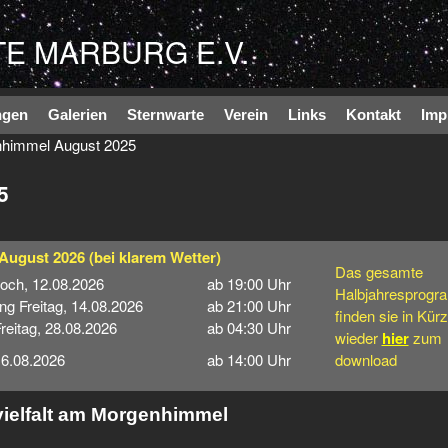
Direkt zum Inhalt
E MARBURG E.V.
ngen
Galerien
Sternwarte
Verein
Links
Kontakt
Imp
nhimmel August 2025
5
 August 2026
(bei klarem Wetter)
Das gesamte
woch, 12.08.2026
ab 19:00 Uhr
Halbjahresprog
ng Freitag, 14.08.2026
ab 21:00 Uhr
finden sie in Kür
eitag, 28.08.2026
ab 04:30 Uhr
wieder
hier
zum
16.08.2026
ab 14:00 Uhr
download
ielfalt am Morgenhimmel