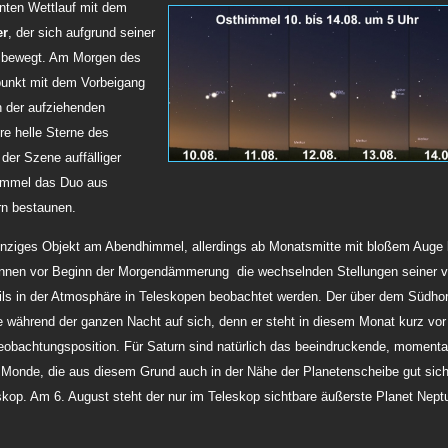
anten Wettlauf mit dem
er
, der sich aufgrund seiner
r bewegt. Am Morgen des
epunkt mit dem Vorbeigang
n der aufziehenden
e helle Sterne des
er Szene auffälliger
himmel das Duo aus
n bestaunen.
inziges Objekt am Abendhimmel, allerdings ab Monatsmitte mit bloßem Auge l
nnen vor Beginn der Morgendämmerung die wechselnden Stellungen seiner v
ls in der Atmosphäre in Teleskopen beobachtet werden. Der über dem Südhor
e während der ganzen Nacht auf sich, denn er steht in diesem Monat kurz vor
Beobachtungsposition. Für Saturn sind natürlich das beeindruckende, momenta
 Monde, die aus diesem Grund auch in der Nähe der Planetenscheibe gut sich
skop. Am 6. August
steht der nur im Teleskop sichtbare äußerste Planet Nept