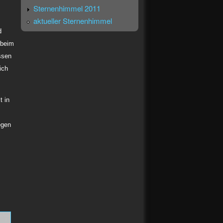
Sternenhimmel 2011
aktueller Sternenhimmel
d
 beim
ssen
ich
t in
egen