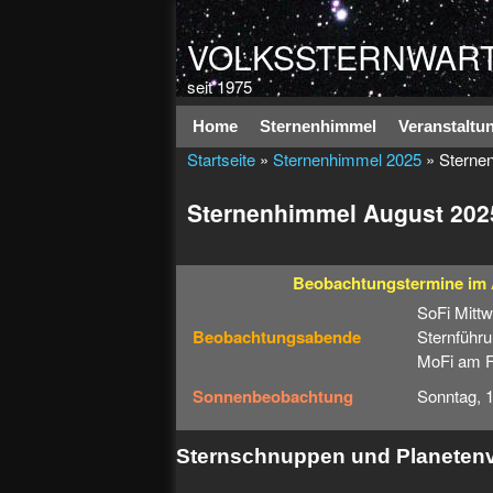
VOLKSSTERNWART
seit 1975
Hauptmenü
Home
Sternenhimmel
Veranstaltu
Startseite
»
Sternenhimmel 2025
» Sterne
Sternenhimmel August 202
Beobachtungstermine
im
SoFi Mitt
Beobachtungsabende
Sternführu
MoFi am Fr
Sonnenbeobachtung
Sonntag, 
Sternschnuppen und Planetenv