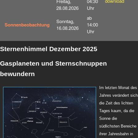
download
Freitag,
04:30
28.08.2026
Uhr
ab
Sonntag,
Sonnenbeobachtung
14:00
16.08.2026
Uhr
Sternenhimmel Dezember 2025
Gasplaneten und Sternschnuppen
bewundern
Im letzten Monat des
Jahres verändert sich
die Zeit des lichten
Tages kaum, da die
Sonne die
südlichsten Bereiche
ihrer Jahresbahn in