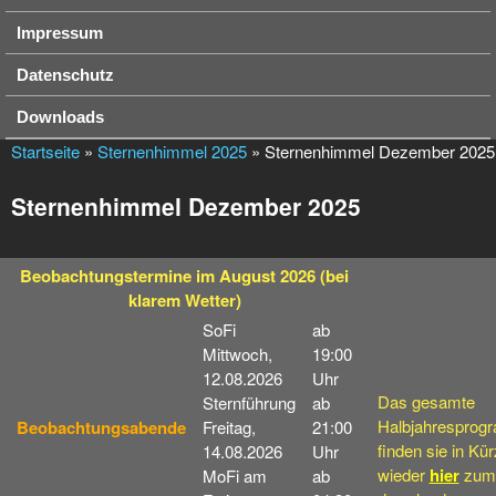
Impressum
Datenschutz
Downloads
Startseite
»
Sternenhimmel 2025
» Sternenhimmel Dezember 2025
Sternenhimmel Dezember 2025
Beobachtungstermine
im August 2026
(bei
klarem Wetter)
SoFi
ab
Mittwoch,
19:00
12.08.2026
Uhr
Das gesamte
Sternführung
ab
Halbjahresprog
Beobachtungsabende
Freitag,
21:00
finden sie in Kü
14.08.2026
Uhr
wieder
hier
zum
MoFi am
ab