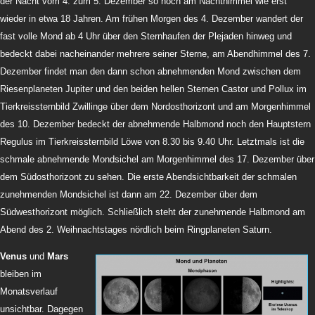
der Nacht vom 4. zum 5. Dezember so hoch am Nachthimmel wie erst
wieder in etwa 18 Jahren. Am frühen Morgen des 4. Dezember wandert der
fast volle Mond ab 4 Uhr über den Sternhaufen der Plejaden hinweg und
bedeckt dabei nacheinander mehrere seiner Sterne, am Abendhimmel des 7.
Dezember findet man den dann schon abnehmenden Mond zwischen dem
Riesenplaneten Jupiter und den beiden hellen Sternen Castor und Pollux im
Tierkreissternbild Zwillinge über dem Nordosthorizont und am Morgenhimmel
des 10. Dezember bedeckt der abnehmende Halbmond noch den Hauptstern
Regulus im Tierkreissternbild Löwe von 8.30 bis 9.40 Uhr. Letztmals ist die
schmale abnehmende Mondsichel am Morgenhimmel des 17. Dezember über
dem Südosthorizont zu sehen. Die erste Abendsichtbarkeit der schmalen
zunehmenden Mondsichel ist dann am 22. Dezember über dem
Südwesthorizont möglich. Schließlich steht der zunehmende Halbmond am
Abend des 2. Weihnachtstages nördlich beim Ringplaneten Saturn.
Venus
und
Mars
bleiben im
Monatsverlauf
unsichtbar. Dagegen