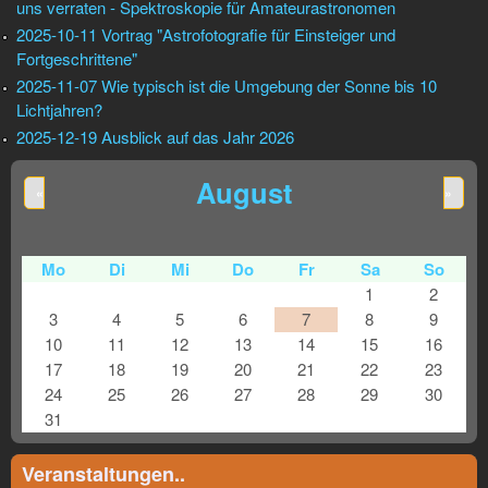
uns verraten - Spektroskopie für Amateurastronomen
2025-10-11 Vortrag "Astrofotografie für Einsteiger und
Fortgeschrittene"
2025-11-07 Wie typisch ist die Umgebung der Sonne bis 10
Lichtjahren?
2025-12-19 Ausblick auf das Jahr 2026
August
«
»
Mo
Di
Mi
Do
Fr
Sa
So
1
2
3
4
5
6
7
8
9
10
11
12
13
14
15
16
17
18
19
20
21
22
23
24
25
26
27
28
29
30
31
Veranstaltungen..