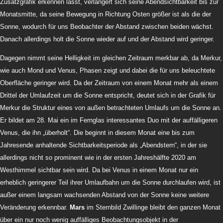
Zusatzgrafik erkennen lässt, verlängert sich seine Abendsichtbarkeit bis zur
Monatsmitte, da seine Bewegung in Richtung Osten größer ist als die der
Sonne, wodurch für uns Beobachter der Abstand zwischen beiden wächst.
Danach allerdings holt die Sonne wieder auf und der Abstand wird geringer.
Dagegen nimmt seine Helligkeit im gleichen Zeitraum merkbar ab, da Merkur,
wie auch Mond und Venus, Phasen zeigt und dabei die für uns beleuchtete
Oberfläche geringer wird. Da der Zeitraum von einem Monat mehr als einem
Drittel der Umlaufzeit um die Sonne entspricht, deutet sich in der Grafik für
Merkur die Struktur eines von außen betrachteten Umlaufs um die Sonne an.
Er bildet am 28. Mai ein im Fernglas interessantes Duo mit der auffälligeren
Venus, die ihn „überholt“. Die beginnt in diesem Monat eine bis zum
Jahresende anhaltende Sichtbarkeitsperiode als „Abendstern“, in der sie
allerdings nicht so prominent wie in der ersten Jahreshälfte 2020 am
Westhimmel sichtbar sein wird. Da bei Venus in einem Monat nur ein
erheblich geringerer Teil ihrer Umlaufbahn um die Sonne durchlaufen wird, ist
außer einem langsam wachsenden Abstand von der Sonne keine weitere
Veränderung erkennbar.
Mars
im Sternbild Zwillinge
bleibt den ganzen Monat
über ein nur noch wenig auffälliges Beobachtungsobjekt in der