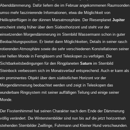
Abenddämmerung. Dafür liefern die im Februar angekommenen Raumsonden
umso mehr faszinierende Informationen, etwa die Möglichkeit von
Helikopterflügen in der dünnen Marsatmosphäre. Der Riesenplanet
Jupiter
erscheint stetig früher über dem Südosthorizont und steht vor der
einsetzenden Morgendämmerung im Sternbild Wassermann schon in guter
Beobachtungsposition. Er bietet dann Möglichkeiten, Details in seiner rasch
rotierenden Atmosphäre sowie die sehr verschiedenen Konstellationen seiner
vier hellen Monde in Ferngläsern und Teleskopen zu verfolgen. Die
Sichtbarkeitsbedingungen für den Ringplaneten
Saturn
im Sternbild
Steinbock
verbessern sich im Monatsverlauf entsprechend. Auch er kann als
ein prominentes Objekt über dem südöstlichen Horizont vor der
Morgendämmerung beobachtet werden und zeigt in Teleskopen das
wunderbare Ringsystem mit seiner auffälligen Teilung und einige seiner
Monde.
Der Fixsternhimmel hat seinen Charakter nach dem Ende der Dämmerung
völlig verändert. Die Wintersternbilder sind nun bis auf die jetzt horizontnah
stehenden Sternbilder Zwillinge, Fuhrmann und Kleiner Hund verschwunden.