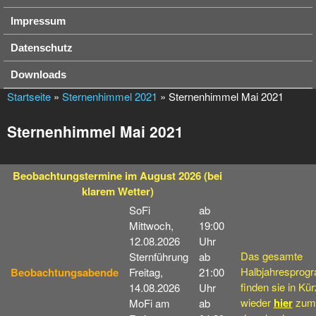
Impressum
Datenschutz
Downloads
Startseite
»
Sternenhimmel 2021
» Sternenhimmel Mai 2021
Sternenhimmel Mai 2021
Beobachtungstermine
im August 2026
(bei
klarem Wetter)
SoFi
ab
Mittwoch,
19:00
12.08.2026
Uhr
Das gesamte
Sternführung
ab
Halbjahresprog
Beobachtungsabende
Freitag,
21:00
finden sie in Kü
14.08.2026
Uhr
wieder
hier
zum
MoFi am
ab