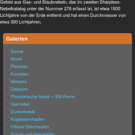
Gebiet aus Gas- und Staubnebeln, das im zweiten Sharpless-
Nebelkatalog unter der Nummer 276 erfasst ist, ist etwa 1500
Lichtjahre von der Erde entfernt und hat einen Durchmesser von
etwa 300 Lichtjahren.
Galerien
Sonne
Mond
Planeten
Kometen
Meteore
Galaxien
Planetarische Nebel + SN-Reste
Gasnebel
Dunkelnebel
Kugelsternhaufen
Offene Sternhaufen
Sterne und Sternbilder