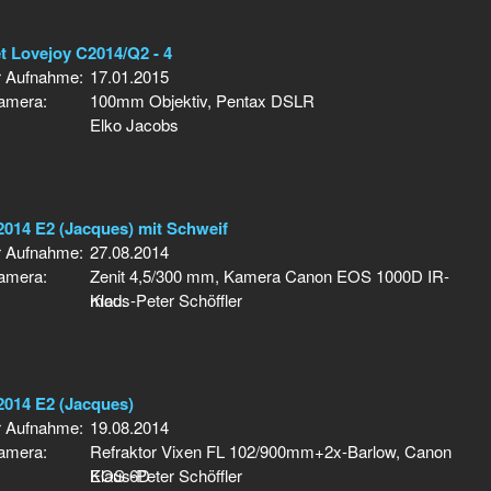
 Lovejoy C2014/Q2 - 4
r Aufnahme:
17.01.2015
Kamera:
100mm Objektiv, Pentax DSLR
Elko Jacobs
014 E2 (Jacques) mit Schweif
r Aufnahme:
27.08.2014
Kamera:
Zenit 4,5/300 mm, Kamera Canon EOS 1000D IR-
mod.
Klaus-Peter Schöffler
2014 E2 (Jacques)
r Aufnahme:
19.08.2014
Kamera:
Refraktor Vixen FL 102/900mm+2x-Barlow, Canon
EOS 6D
Klaus-Peter Schöffler