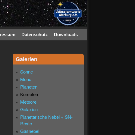
ressum
Datenschutz
Downloads
Galerien
Sonne
Mond
Planeten
Kometen
Meteore
Galaxien
Planetarische Nebel + SN-
Reste
Gasnebel