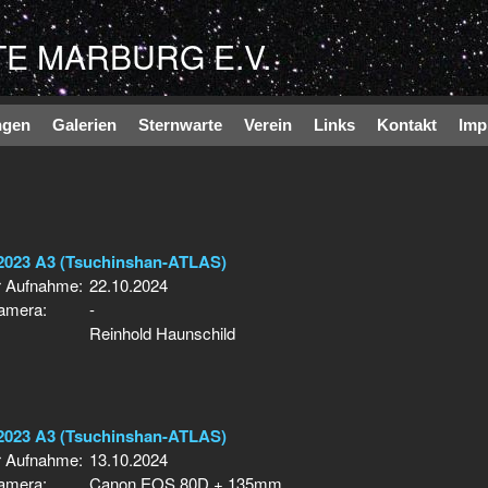
Direkt zum Inhalt
E MARBURG E.V.
ngen
Galerien
Sternwarte
Verein
Links
Kontakt
Imp
2023 A3 (Tsuchinshan-ATLAS)
r Aufnahme:
22.10.2024
Kamera:
-
Reinhold Haunschild
2023 A3 (Tsuchinshan-ATLAS)
r Aufnahme:
13.10.2024
Kamera:
Canon EOS 80D + 135mm