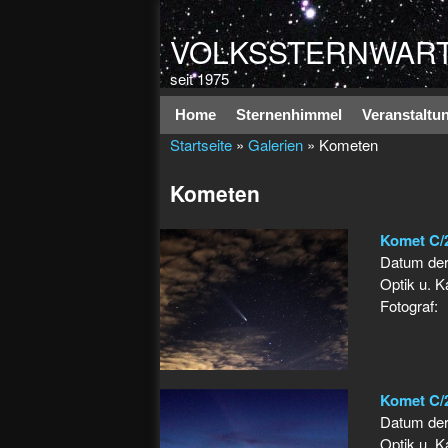
VOLKSSTERNWART
seit 1975
Hauptmenü
Home
Sternenhimmel
Veranstaltu
Startseite
»
Galerien
» Kometen
Kometen
Komet C/
Datum de
Optik u. 
Fotograf:
Komet C/
Datum de
Optik u. 