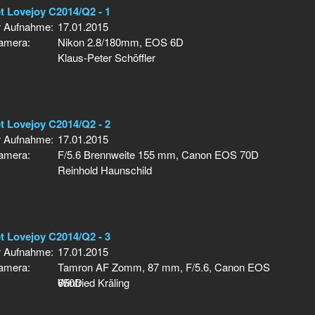
 Lovejoy C2014/Q2 - 1
r Aufnahme:
17.01.2015
Kamera:
Nikon 2.8/180mm, EOS 6D
Klaus-Peter Schöffler
 Lovejoy C2014/Q2 - 2
r Aufnahme:
17.01.2015
Kamera:
F/5.6 Brennweite 155 mm, Canon EOS 70D
Reinhold Haunschild
 Lovejoy C2014/Q2 - 3
r Aufnahme:
17.01.2015
Kamera:
Tamron AF Zomm, 87 mm, F/5.6, Canon EOS
650D
Winfried Kräling