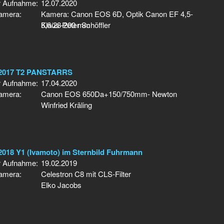
r Aufnahme:
12.07.2020
Kamera:
Kamera: Canon EOS 6D, Optik Canon EF 4,5-
5,6/28-200 mm
Klaus-Peter Schöffler
/2017 T2 PANSTARRS
r Aufnahme:
17.04.2020
Kamera:
Canon EOS 650Da+150/750mm- Newton
Winfried Kräling
018 Y1 (Ivamoto) im Sternbild Fuhrmann
r Aufnahme:
19.02.2019
Kamera:
Celestron C8 mit CLS-Filter
Elko Jacobs