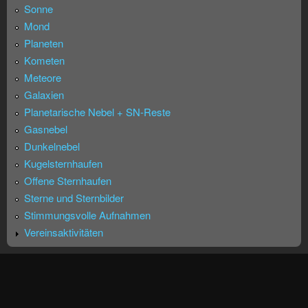
Sonne
Mond
Planeten
Kometen
Meteore
Galaxien
Planetarische Nebel + SN-Reste
Gasnebel
Dunkelnebel
Kugelsternhaufen
Offene Sternhaufen
Sterne und Sternbilder
Stimmungsvolle Aufnahmen
Vereinsaktivitäten