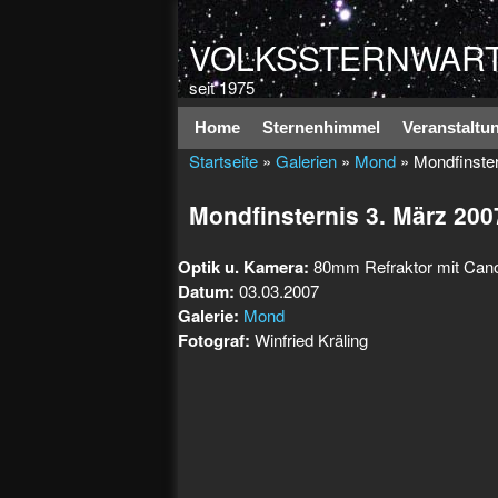
VOLKSSTERNWART
seit 1975
Hauptmenü
Home
Sternenhimmel
Veranstaltu
Startseite
»
Galerien
»
Mond
» Mondfinster
Mondfinsternis 3. März 200
Optik u. Kamera:
80mm Refraktor mit Can
Datum:
03.03.2007
Galerie:
Mond
Fotograf:
Winfried Kräling