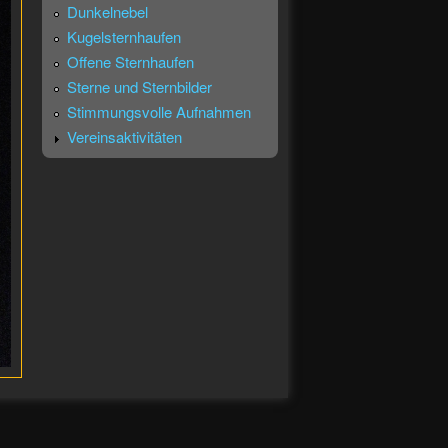
Dunkelnebel
Kugelsternhaufen
Offene Sternhaufen
Sterne und Sternbilder
Stimmungsvolle Aufnahmen
Vereinsaktivitäten