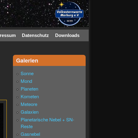
ressum
Datenschutz
Downloads
Galerien
Sonne
Mond
Planeten
Kometen
Meteore
Galaxien
Planetarische Nebel + SN-
Reste
Gasnebel