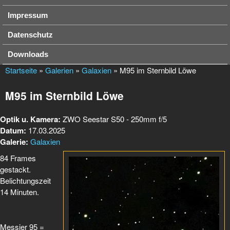
Impressum
Datenschutz
Downloads
Startseite
»
Galerien
»
Galaxien
» M95 im Sternbild Löwe
M95 im Sternbild Löwe
Optik u. Kamera:
ZWO Seestar S50 - 250mm f/5
Datum:
17.03.2025
Galerie:
Galaxien
84 Frames
gestackt.
Belichtungszeit
14 Minuten.
Messier 95 =