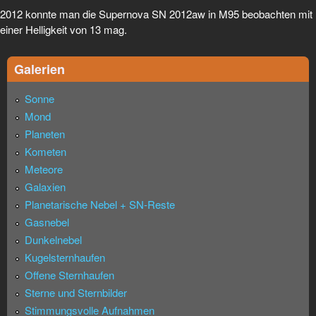
2012 konnte man die Supernova SN 2012aw in M95 beobachten mit
einer Helligkeit von 13 mag.
Galerien
Sonne
Mond
Planeten
Kometen
Meteore
Galaxien
Planetarische Nebel + SN-Reste
Gasnebel
Dunkelnebel
Kugelsternhaufen
Offene Sternhaufen
Sterne und Sternbilder
Stimmungsvolle Aufnahmen