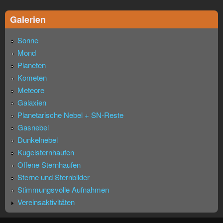
Galerien
Sonne
Mond
Planeten
Kometen
Meteore
Galaxien
Planetarische Nebel + SN-Reste
Gasnebel
Dunkelnebel
Kugelsternhaufen
Offene Sternhaufen
Sterne und Sternbilder
Stimmungsvolle Aufnahmen
Vereinsaktivitäten