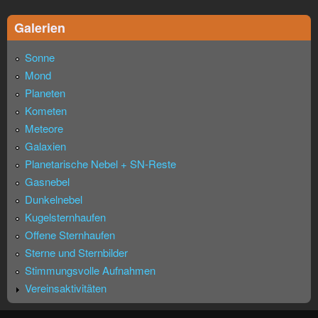
Galerien
Sonne
Mond
Planeten
Kometen
Meteore
Galaxien
Planetarische Nebel + SN-Reste
Gasnebel
Dunkelnebel
Kugelsternhaufen
Offene Sternhaufen
Sterne und Sternbilder
Stimmungsvolle Aufnahmen
Vereinsaktivitäten