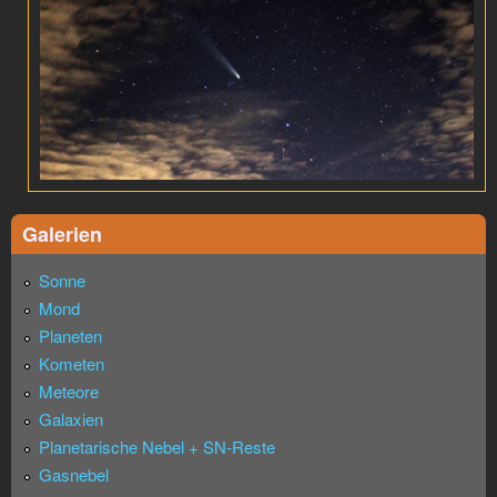
Galerien
Sonne
Mond
Planeten
Kometen
Meteore
Galaxien
Planetarische Nebel + SN-Reste
Gasnebel