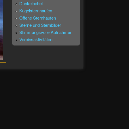
Dunkelnebel
Kugelsternhaufen
Offene Sternhaufen
Sterne und Sternbilder
Stimmungsvolle Aufnahmen
Vereinsaktivitäten