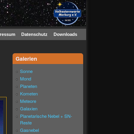
ressum
Datenschutz
Downloads
Galerien
Sonne
Mond
Planeten
Kometen
Meteore
Galaxien
Planetarische Nebel + SN-
Reste
Gasnebel