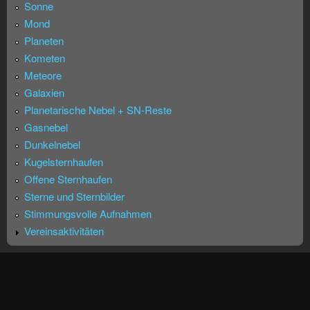
Sonne
Mond
Planeten
Kometen
Meteore
Galaxien
Planetarische Nebel + SN-Reste
Gasnebel
Dunkelnebel
Kugelsternhaufen
Offene Sternhaufen
Sterne und Sternbilder
Stimmungsvolle Aufnahmen
Vereinsaktivitäten