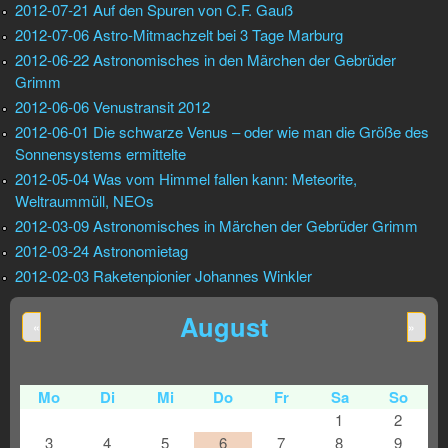
2012-07-21 Auf den Spuren von C.F. Gauß
2012-07-06 Astro-Mitmachzelt bei 3 Tage Marburg
2012-06-22 Astronomisches in den Märchen der Gebrüder
Grimm
2012-06-06 Venustransit 2012
2012-06-01 Die schwarze Venus – oder wie man die Größe des
Sonnensystems ermittelte
2012-05-04 Was vom Himmel fallen kann: Meteorite,
Weltraummüll, NEOs
2012-03-09 Astronomisches in Märchen der Gebrüder Grimm
2012-03-24 Astronomietag
2012-02-03 Raketenpionier Johannes Winkler
August
«
»
Mo
Di
Mi
Do
Fr
Sa
So
1
2
3
4
5
6
7
8
9