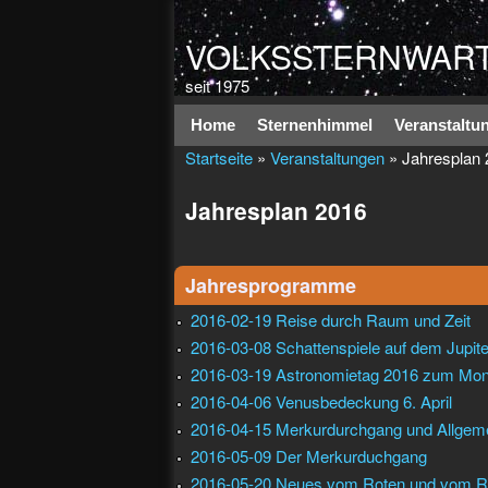
VOLKSSTERNWART
seit 1975
Hauptmenü
Home
Sternenhimmel
Veranstaltu
Startseite
»
Veranstaltungen
» Jahresplan 
Jahresplan 2016
Jahresprogramme
2016-02-19 Reise durch Raum und Zeit
2016-03-08 Schattenspiele auf dem Jupite
2016-03-19 Astronomietag 2016 zum Mond
2016-04-06 Venusbedeckung 6. April
2016-04-15 Merkurdurchgang und Allgemei
2016-05-09 Der Merkurduchgang
2016-05-20 Neues vom Roten und vom R