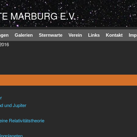
Direkt zum Inhalt
E MARBURG E.V.
ngen
Galerien
Sternwarte
Verein
Links
Kontakt
Imp
2016
r
 und Jupiter
ne Relativitätstheorie
ingplaneten