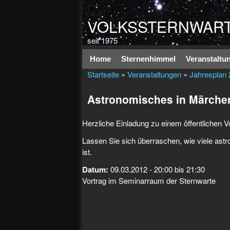
VOLKSSTERNWART
seit 1975
Hauptmenü
Home
Sternenhimmel
Veranstaltu
Startseite
»
Veranstaltungen
»
Jahresplan
Astronomisches in Märche
Herzliche Einladung zu einem öffentlichen 
Lassen Sie sich überraschen, wie viele as
ist.
Datum:
09.03.2012 -
20:00
bis
21:30
Vortrag im Seminarraum der Sternwarte