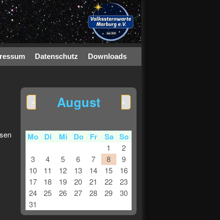
ressum
Datenschutz
Downloads
August
«
»
ssen
Mo
Di
Mi
Do
Fr
Sa
So
1
2
3
4
5
6
7
8
9
10
11
12
13
14
15
16
17
18
19
20
21
22
23
24
25
26
27
28
29
30
31