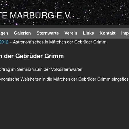
Direkt zum Inhalt
E MARBURG E.V.
ngen
Galerien
Sternwarte
Verein
Links
Kontakt
Imp
 2012
» Astronomisches in Märchen der Gebrüder Grimm
n der Gebrüder Grimm
Vortrag im Seminarraum der Volkssternwarte!
tronomische Weisheiten in die Märchen der Gebrüder Grimm eingeflo