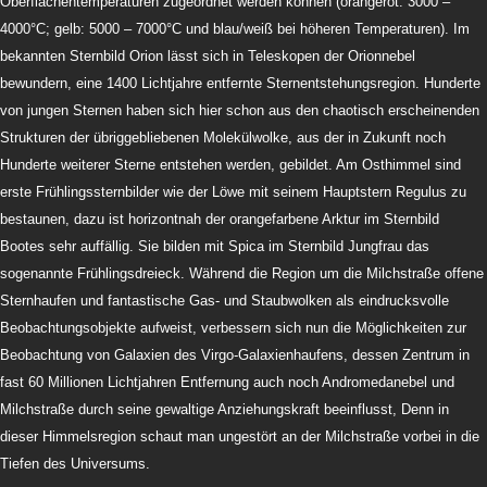
Oberflächentemperaturen zugeordnet werden können (orangerot: 3000 –
4000°C; gelb: 5000 – 7000°C und blau/weiß bei höheren Temperaturen). Im
bekannten Sternbild Orion lässt sich in Teleskopen der Orionnebel
bewundern, eine 1400 Lichtjahre entfernte Sternentstehungsregion. Hunderte
von jungen Sternen haben sich hier schon aus den chaotisch erscheinenden
Strukturen der übriggebliebenen Molekülwolke, aus der in Zukunft noch
Hunderte weiterer Sterne entstehen werden, gebildet. Am Osthimmel sind
erste Frühlingssternbilder wie der Löwe mit seinem Hauptstern Regulus zu
bestaunen, dazu ist horizontnah der orangefarbene Arktur im Sternbild
Bootes sehr auffällig. Sie bilden mit Spica im Sternbild Jungfrau das
sogenannte Frühlingsdreieck. Während die Region um die Milchstraße offene
Sternhaufen und fantastische Gas- und Staubwolken als eindrucksvolle
Beobachtungsobjekte aufweist, verbessern sich nun die Möglichkeiten zur
Beobachtung von Galaxien des Virgo-Galaxienhaufens, dessen Zentrum in
fast 60 Millionen Lichtjahren Entfernung auch noch Andromedanebel und
Milchstraße durch seine gewaltige Anziehungskraft beeinflusst, Denn in
dieser Himmelsregion schaut man ungestört an der Milchstraße vorbei in die
Tiefen des Universums.