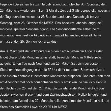
liegenden Bereichen bis zur Herbst-Tagundnachtgleiche. Am Sonntag, dem
29. März wird wieder einmal um 2 Uhr die Zeit auf 3 Uhr vorgestellt, wodurch
der Tag ausnahmsweise nur 23 Stunden andauert. Danach gilt bis zum
Sonntag, dem 25. Oktober die MESZ. Das bedeutet: abends länger hell,
morgens späterer Sonnenaufgang. Die Sonnenoberfläche selbst zeigt
momentan wechselnde Aktivitäten im zurzeit laufenden, etwa elf Jahre
umfassenden 25. Sonnenfleckenzyklus.
Am 3. März geht der Vollmond durch den Kernschatten der Erde. Leider
findet diese totale Mondfinsternis statt, bevor der Mond in Mitteleuropa
aufgeht. Einen Tag nach Neumond am 19. März lässt sich bei besten
Sichtbarkeitsbedingungen um 19.30 Uhr dicht über dem Südwesthorizont
eine extrem schmale zunehmende Mondsichel erspähen. Darunter kann man
am Abendhimmel noch horizontnäher Venus erblicken. Schließlich zieht in
der Nacht vom 26. auf den 27. März der zunehmende Mond nördlich von
Jupiter zwischen diesem und dem Zwillingshauptstern Pollux hindurch und
bedeckt am Abend des 29. März als heller zunehmender Mond den hellsten
Stern des Sternbilds Löwe ab 20.25 Uhr MESZ.