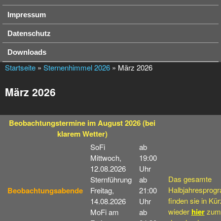
Impressum
Datenschutz
Downloads
Startseite
»
Sternenhimmel 2026
» März 2026
März 2026
Beobachtungstermine
im August 2026
(bei
klarem Wetter)
SoFi
ab
Mittwoch,
19:00
12.08.2026
Uhr
Das gesamte
Sternführung
ab
Halbjahresprog
Beobachtungsabende
Freitag,
21:00
finden sie in Kü
14.08.2026
Uhr
wieder
hier
zum
MoFi am
ab