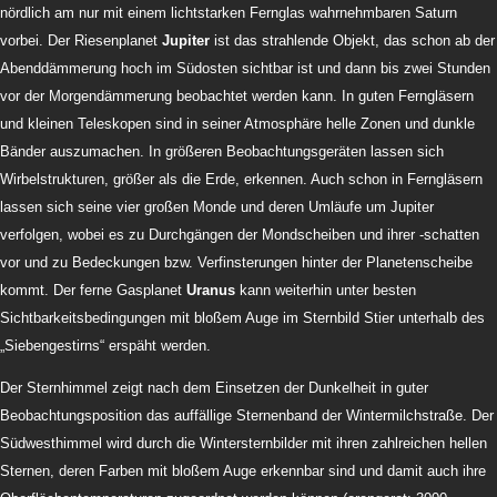
nördlich am nur mit einem lichtstarken Fernglas wahrnehmbaren Saturn
vorbei. Der Riesenplanet
Jupiter
ist das strahlende Objekt, das schon ab der
Abenddämmerung hoch im Südosten sichtbar ist und dann bis zwei Stunden
vor der Morgendämmerung beobachtet werden kann. In guten Ferngläsern
und kleinen Teleskopen sind in seiner Atmosphäre helle Zonen und dunkle
Bänder auszumachen. In größeren Beobachtungsgeräten lassen sich
Wirbelstrukturen, größer als die Erde, erkennen. Auch schon in Ferngläsern
lassen sich seine vier großen Monde und deren Umläufe um Jupiter
verfolgen, wobei es zu Durchgängen der Mondscheiben und ihrer -schatten
vor und zu Bedeckungen bzw. Verfinsterungen hinter der Planetenscheibe
kommt. Der ferne Gasplanet
Uranus
kann weiterhin unter besten
Sichtbarkeitsbedingungen mit bloßem Auge im Sternbild Stier unterhalb des
„Siebengestirns“ erspäht werden.
Der Sternhimmel zeigt nach dem Einsetzen der Dunkelheit in guter
Beobachtungsposition das auffällige Sternenband der Wintermilchstraße. Der
Südwesthimmel wird durch die Wintersternbilder mit ihren zahlreichen hellen
Sternen, deren Farben mit bloßem Auge erkennbar sind und damit auch ihre