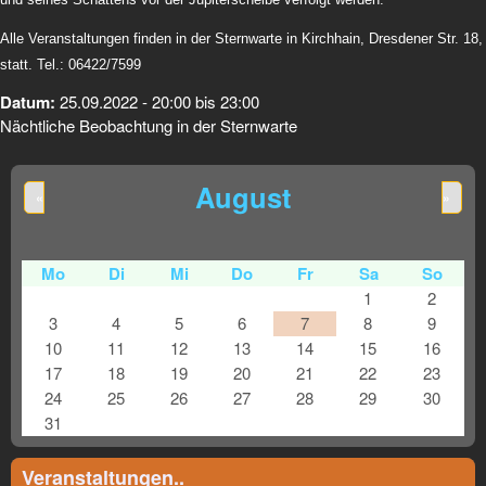
Alle Veranstaltungen finden in der Sternwarte in Kirchhain, Dresdener Str. 18,
statt. Tel.: 06422/7599
Datum:
25.09.2022 -
20:00
bis
23:00
Nächtliche Beobachtung in der Sternwarte
August
«
»
Mo
Di
Mi
Do
Fr
Sa
So
1
2
3
4
5
6
7
8
9
10
11
12
13
14
15
16
17
18
19
20
21
22
23
24
25
26
27
28
29
30
31
Veranstaltungen..