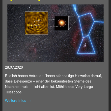
28.07.2026
Endlich haben Astronom*innen stichhaltige Hinweise darauf,
dass Beteigeuze – einer der bekanntesten Sterne des
Nachthimmels – nicht allein ist. Mithilfe des Very Large
Telescope ...
Weitere Infos →