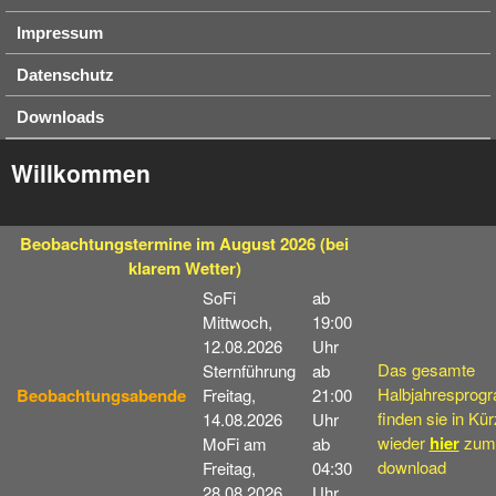
Impressum
Datenschutz
Downloads
Willkommen
Beobachtungstermine
im August 2026
(bei
klarem Wetter)
SoFi
ab
Mittwoch,
19:00
12.08.2026
Uhr
Das gesamte
Sternführung
ab
Halbjahresprog
Beobachtungsabende
Freitag,
21:00
finden sie in Kü
14.08.2026
Uhr
wieder
hier
zum
MoFi am
ab
download
Freitag,
04:30
28.08.2026
Uhr