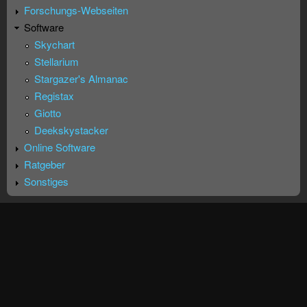
Forschungs-Webseiten
Software
Skychart
Stellarium
Stargazer's Almanac
Registax
Giotto
Deekskystacker
Online Software
Ratgeber
Sonstiges